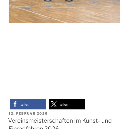
teilen
teilen
VERÖFFENTLICHT
12. FEBRUAR 2026
AM
Vereinsmeisterschaften im Kunst- und
Einradfahren 2026