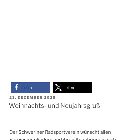
teilen
teilen
VERÖFFENTLICHT
23. DEZEMBER 2025
AM
Weihnachts- und Neujahrsgruß
Der Schweriner Radsportverein wünscht allen
Vereinsmitgliedern und ihren Angehörigen nach