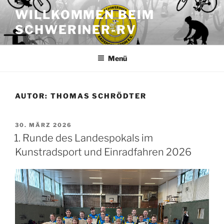
Zum
WILLKOMMEN BEIM
Inhalt
SCHWERINER-RV
springen
Menü
AUTOR:
THOMAS SCHRÖDTER
VERÖFFENTLICHT
30. MÄRZ 2026
AM
1. Runde des Landespokals im
Kunstradsport und Einradfahren 2026