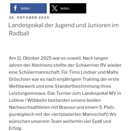
teilen
teilen
VERÖFFENTLICHT
26. OKTOBER 2025
AM
Landespokal der Jugend und Junioren im
Radball
Am 11. Oktober 2025 war es soweit. Nach langen
Jahren der Abstinenz stellte der Schweriner RV wieder
eine Schülermannschaft. Für Timo Lindner und Malte
Gröschner war es nach einjährigem Training der erste
Wettbewerb und eine Standortbestimmung ihres
Leistungsniveaus. Das Turnier zum Landespokal MV in
Lüblow / Wöbbelin bestanden unsere beiden
Nachwuchsathleten mit Bravour und einem 5. Platz.
(punktgleich mit der viertplazierten Mannschaft) Wir
wünschen unserem Team weiterhin viel Spaß und
Erfolg.