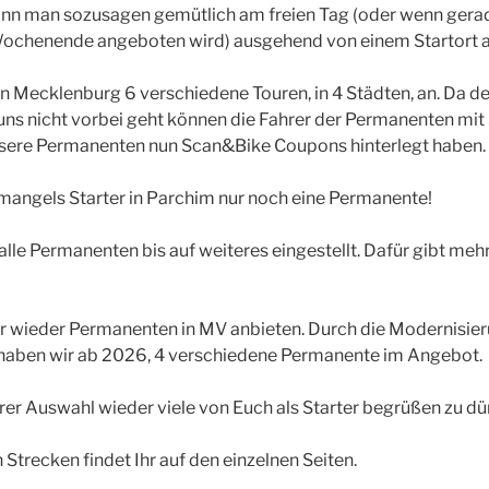
nn man sozusagen gemütlich am freien Tag (oder wenn gera
Wochenende angeboten wird) ausgehend von einem Startort a
in Mecklenburg 6 verschiedene Touren, in 4 Städten, an. Da d
 uns nicht vorbei geht können die Fahrer der Permanenten mi
nsere Permanenten nun Scan&Bike Coupons hinterlegt haben.
mangels Starter in Parchim nur noch eine Permanente!
lle Permanenten bis auf weiteres eingestellt. Dafür gibt m
 wieder Permanenten in MV anbieten. Durch die Modernisier
g haben wir ab 2026, 4 verschiedene Permanente im Angebot.
rer Auswahl wieder viele von Euch als Starter begrüßen zu dü
Strecken findet Ihr auf den einzelnen Seiten.