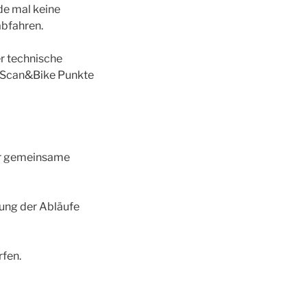
de mal keine
bfahren.
er technische
t Scan&Bike Punkte
ehr gemeinsame
ung der Abläufe
rfen.