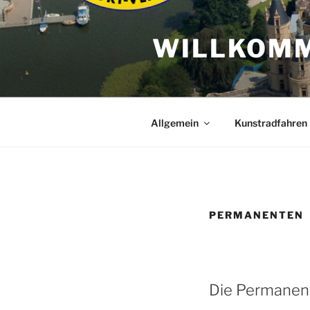
Zum
Inhalt
WILLKOMM
springen
Allgemein
Kunstradfahren
PERMANENTEN
Die Permanent