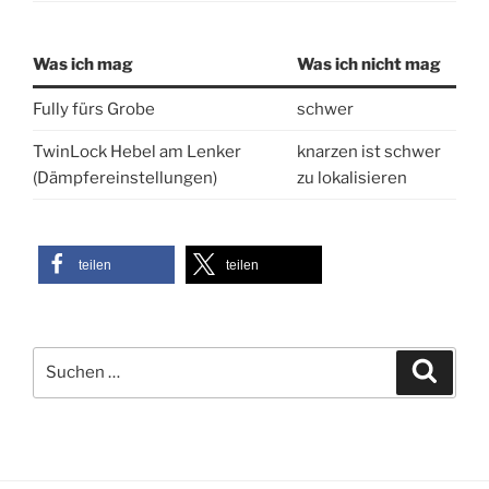
Was ich mag
Was ich nicht mag
Fully fürs Grobe
schwer
TwinLock Hebel am Lenker
knarzen ist schwer
(Dämpfereinstellungen)
zu lokalisieren
teilen
teilen
Suchen
Suche
nach: