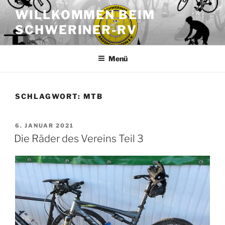
Zum
WILLKOMMEN BEIM
Inhalt
SCHWERINER-RV
springen
Menü
SCHLAGWORT:
MTB
VERÖFFENTLICHT
6. JANUAR 2021
AM
Die Räder des Vereins Teil 3