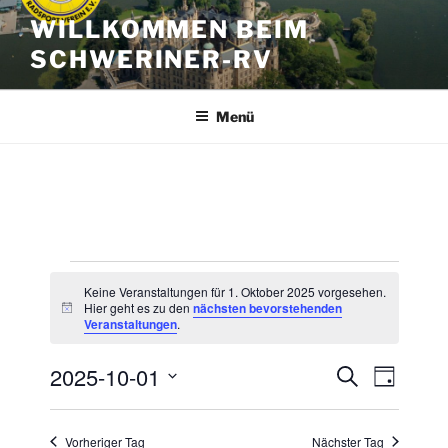
Zum
WILLKOMMEN BEIM
Inhalt
SCHWERINER-RV
springen
Menü
Veranstaltungen
Keine Veranstaltungen für 1. Oktober 2025 vorgesehen.
für
Hier geht es zu den
nächsten bevorstehenden
H
Veranstaltungen
.
i
1.
n
w
2025-10-01
Oktober
V
V
S
e
T
u
i
e
e
a
D
2025
s
c
g
r
a
r
h
Vorheriger Tag
Nächster Tag