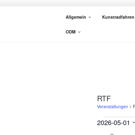
Zum
Inhalt
Allgemein
Kunstradfahren
springen
WILLKOMM
ODM
RTF
Veranstaltungen
Veranstalt
2026-05-01
D
M
MONTAG