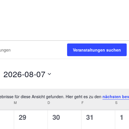
Veranstaltungen suchen
2026-08-07
D
a
t
bnisse für diese Ansicht gefunden. Hier geht es zu den
nächsten be
H
G
u
M
MITTWOCH
D
DONNERSTAG
F
FREITAG
S
SAMS
i
m
0
0
0
0
29
30
31
1
n
w
w
ä
V
V
V
V
e