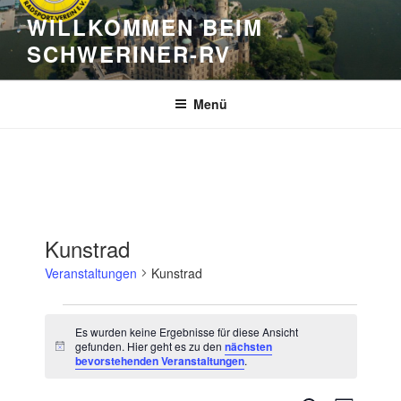
Zum
WILLKOMMEN BEIM
Inhalt
SCHWERINER-RV
springen
Menü
Kunstrad
Veranstaltungen
Kunstrad
Veranstaltungen
Es wurden keine Ergebnisse für diese Ansicht
gefunden. Hier geht es zu den
nächsten
H
bevorstehenden Veranstaltungen
.
i
n
w