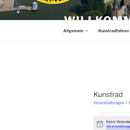
Zum
Inhalt
WILLKOMM
springen
Allgemein
Kunstradfahren
Kunstrad
Veranstaltungen
Veranstal
Keine Veransta
H
für
Veranstaltung