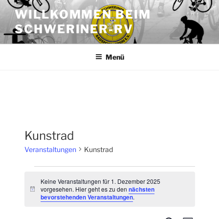
Zum
WILLKOMMEN BEIM
Inhalt
SCHWERINER-RV
springen
Menü
Kunstrad
Veranstaltungen
Kunstrad
Veranstaltungen
Keine Veranstaltungen für 1. Dezember 2025
für
vorgesehen. Hier geht es zu den
nächsten
H
bevorstehenden Veranstaltungen
.
1.
i
n
Dezember
w