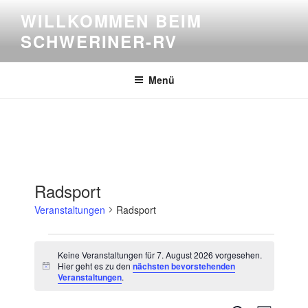
Zum
WILLKOMMEN BEIM
Inhalt
SCHWERINER-RV
springen
Menü
Radsport
Veranstaltungen
Radsport
Veranstaltungen
Keine Veranstaltungen für 7. August 2026 vorgesehen.
für
Hier geht es zu den
nächsten bevorstehenden
H
Veranstaltungen
.
7.
i
n
August
w