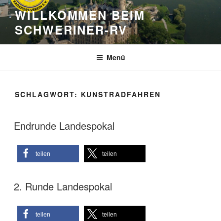
Zum
WILLKOMMEN BEIM
Inhalt
SCHWERINER-RV
springen
Menü
SCHLAGWORT:
KUNSTRADFAHREN
Endrunde Landespokal
teilen
teilen
2. Runde Landespokal
teilen
teilen