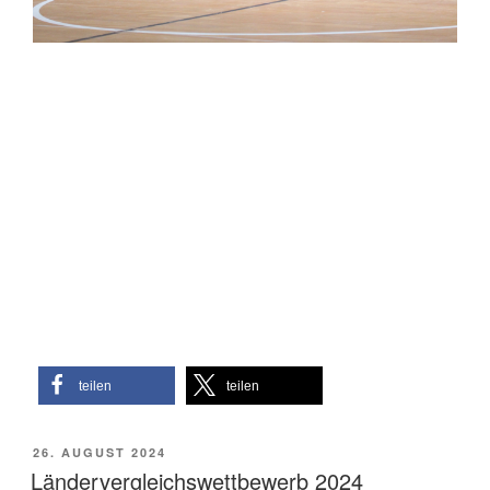
teilen
teilen
VERÖFFENTLICHT
26. AUGUST 2024
AM
Ländervergleichswettbewerb 2024