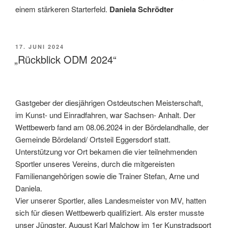
einem stärkeren Starterfeld.
Daniela Schrödter
VERÖFFENTLICHT
17. JUNI 2024
AM
„Rückblick ODM 2024“
Gastgeber der diesjährigen Ostdeutschen Meisterschaft,
im Kunst- und Einradfahren, war Sachsen- Anhalt. Der
Wettbewerb fand am 08.06.2024 in der Bördelandhalle, der
Gemeinde Bördeland/ Ortsteil Eggersdorf statt.
Unterstützung vor Ort bekamen die vier teilnehmenden
Sportler unseres Vereins, durch die mitgereisten
Familienangehörigen sowie die Trainer Stefan, Arne und
Daniela.
Vier unserer Sportler, alles Landesmeister von MV, hatten
sich für diesen Wettbewerb qualifiziert. Als erster musste
unser Jüngster, August Karl Malchow im 1er Kunstradsport