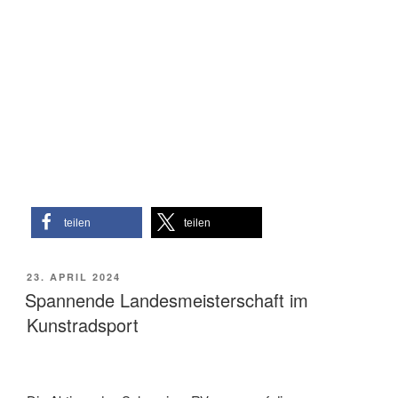
teilen
teilen
VERÖFFENTLICHT
23. APRIL 2024
AM
Spannende Landesmeisterschaft im
Kunstradsport