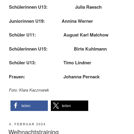
Schülerinnen U13: Julia Raesch
Juniorinnen U19: Annina Werner
Schüler U11: August Karl Malchow
Schülerinnen U15: Birte Kuhlmann
Schüler U13: Timo Lindner
Frauen: Johanna Pernack
Foto: Klara Kaczmarek
teilen
teilen
VERÖFFENTLICHT
4. FEBRUAR 2024
AM
Weihnachtstraining