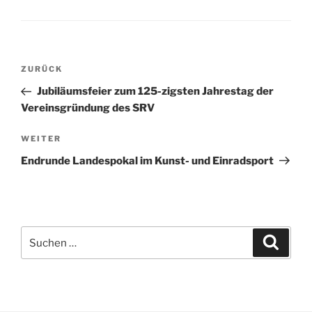
Beitragsnavigation
Vorheriger
ZURÜCK
Beitrag
Jubiläumsfeier zum 125-zigsten Jahrestag der
Vereinsgründung des SRV
Nächster
WEITER
Beitrag
Endrunde Landespokal im Kunst- und Einradsport
Suchen
Suche
nach: