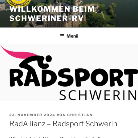
Zum
WILLKOMMEN BEIM
Inhalt
SCHWERINER-RV
springen
Menü
VERÖFFENTLICHT
23. NOVEMBER 2024
VON
CHRISTIAN
AM
RadAllianz – Radsport Schwerin