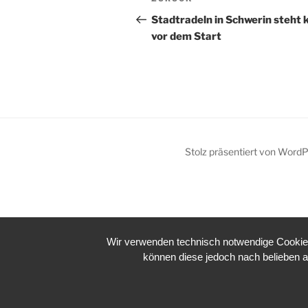
Vorheriger
Beitrag
Stadtradeln in Schwerin steht 
vor dem Start
Stolz präsentiert von Word
Wir verwenden technisch notwendige Cookies 
können diese jedoch nach belieben a