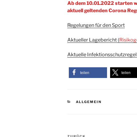
Ab dem
10.01.2022 starten wi
aktuell geltenden Corona Reg
Regelungen für den Sport
Aktueller Lagebericht (
Risikog
Aktuelle Infektionsschutzrege
teilen
teilen
KATEGORIEN
ALLGEMEIN
Beitragsnavigation
ZURÜCK