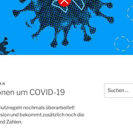
AN
Suchen
ionen um COVID-19
nach:
hutzregeln nochmals überarbeitet!
Version und bekommt zusätzlich noch die
und Zahlen.