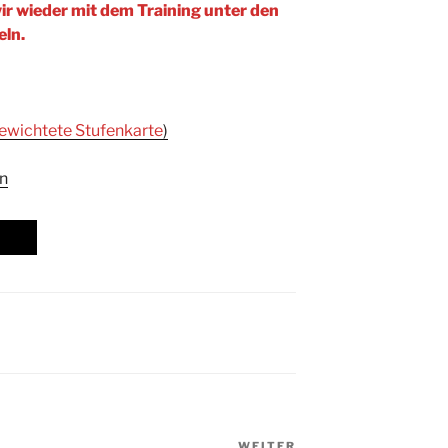
r wieder mit dem Training unter den
eln.
ewichtete Stufenkarte
)
ln
WEITER