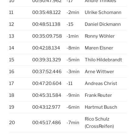
10
00:50:47.962
-17
Andre Trinkies
11
00:35:48.122
-2min
Ulrike Schomann
12
00:48:51.138
-15
Daniel Dickmann
13
00:35:09.758
-1min
Ronny Wöhler
14
00:42:18.134
-8min
Maren Elsner
15
00:39:31.329
-5min
Thilo Hildebrandt
16
00:37:52.446
-3min
Arne Wittwer
17
00:47:20.604
-11
Andreas Christ
18
00:45:31.584
-9min
Frank Reuter
19
00:43:12.977
-6min
Hartmut Busch
Rico Schulz
20
00:45:17.486
-7min
(CrossReifen)