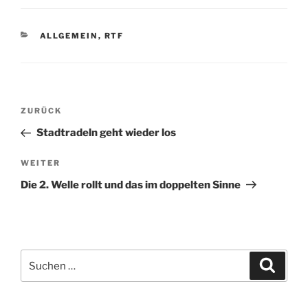
KATEGORIEN
ALLGEMEIN
,
RTF
Beitragsnavigation
Vorheriger
ZURÜCK
Beitrag
Stadtradeln geht wieder los
Nächster
WEITER
Beitrag
Die 2. Welle rollt und das im doppelten Sinne
Suchen
Suche
nach: