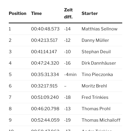
Zeit
Position
Time
Starter
diff.
1
00:40:48.573
-14
Matthias Sellnow
2
00:42:13.517
-12
Danny Müller
3
00:41:14.147
-10
Stephan Deuil
4
00:47:24.320
-16
Dirk Dannhäuser
5
00:35:31.334
-4min
Tino Pieczonka
6
00:32:17.915
–
Moritz Brehl
7
00:51:09.240
-18
Fred Trinkies
8
00:46:20.798
-13
Thomas Prohl
9
00:52:44.059
-19
Thomas Michailoff