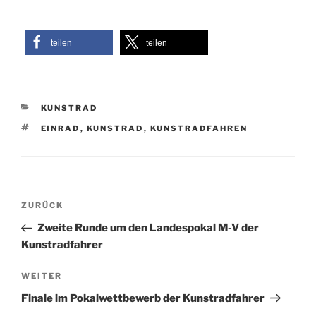
teilen
teilen
KATEGORIEN
KUNSTRAD
SCHLAGWÖRTER
EINRAD
,
KUNSTRAD
,
KUNSTRADFAHREN
Beitragsnavigation
Vorheriger
ZURÜCK
Beitrag
Zweite Runde um den Landespokal M-V der
Kunstradfahrer
Nächster
WEITER
Beitrag
Finale im Pokalwettbewerb der Kunstradfahrer