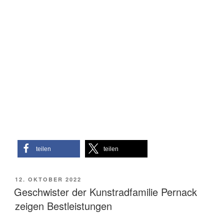
teilen
teilen
VERÖFFENTLICHT
12. OKTOBER 2022
AM
Geschwister der Kunstradfamilie Pernack
zeigen Bestleistungen