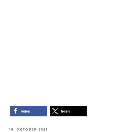
teilen
teilen
VERÖFFENTLICHT
16. OKTOBER 2021