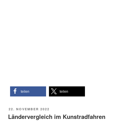
teilen
teilen
VERÖFFENTLICHT
22. NOVEMBER 2022
AM
Ländervergleich im Kunstradfahren