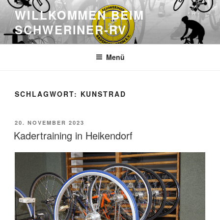
Zum
WILLKOMMEN BEIM
Inhalt
SCHWERINER-RV
springen
Menü
SCHLAGWORT:
KUNSTRAD
VERÖFFENTLICHT
20. NOVEMBER 2023
AM
Kadertraining in Heikendorf