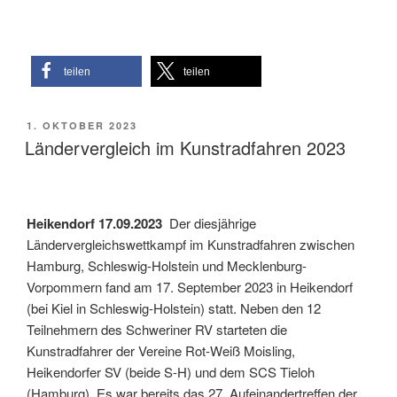
teilen
teilen
VERÖFFENTLICHT
1. OKTOBER 2023
AM
Ländervergleich im Kunstradfahren 2023
Heikendorf
17.09.2023
Der diesjährige
Ländervergleichswettkampf im Kunstradfahren zwischen
Hamburg, Schleswig-Holstein und Mecklenburg-
Vorpommern fand am 17. September 2023 in Heikendorf
(bei Kiel in Schleswig-Holstein) statt. Neben den 12
Teilnehmern des Schweriner RV starteten die
Kunstradfahrer der Vereine Rot-Weiß Moisling,
Heikendorfer SV (beide S-H) und dem SCS Tieloh
(Hamburg). Es war bereits das 27. Aufeinandertreffen der