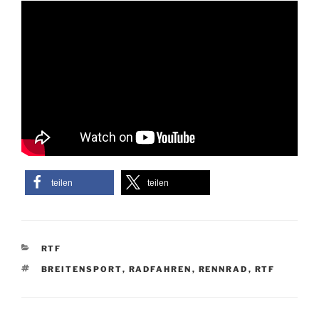
teilen
teilen
KATEGORIEN
RTF
SCHLAGWÖRTER
BREITENSPORT
,
RADFAHREN
,
RENNRAD
,
RTF