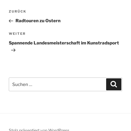
Beitragsnavigation
Vorheriger
ZURÜCK
Beitrag
Radtouren zu Ostern
Nächster
WEITER
Beitrag
Spannende Landesmeisterschaft im Kunstradsport
Suchen
Suche
nach:
Stolz präsentiert von WordPress