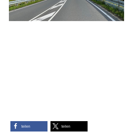
teilen
teilen