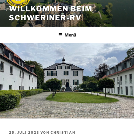
Zum
WILLKOMMEN BEIM
Inhalt
SCHWERINER-RV
springen
Menü
VERÖFFENTLICHT
25. JULI 2023
VON
CHRISTIAN