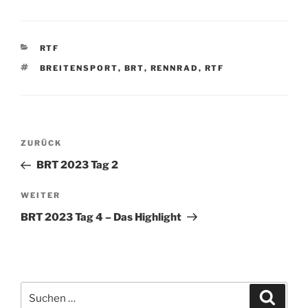
KATEGORIEN
RTF
SCHLAGWÖRTER
BREITENSPORT
,
BRT
,
RENNRAD
,
RTF
Beitragsnavigation
Vorheriger
ZURÜCK
Beitrag
BRT 2023 Tag 2
Nächster
WEITER
Beitrag
BRT 2023 Tag 4 – Das Highlight
Suchen
Suche
nach: