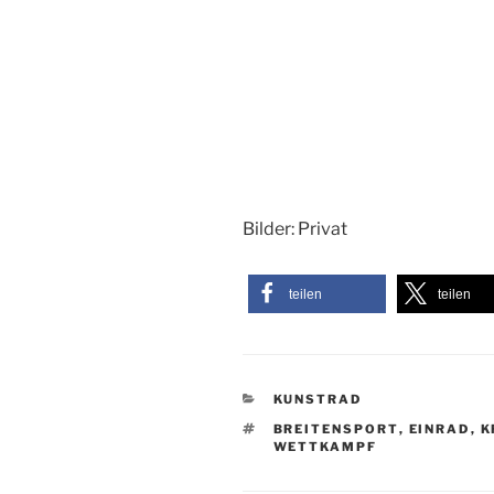
Bilder: Privat
teilen
teilen
KATEGORIEN
KUNSTRAD
SCHLAGWÖRTER
BREITENSPORT
,
EINRAD
,
K
WETTKAMPF