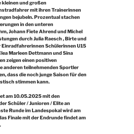
e kleinen und großen
stradfahrer mit ihren Trainerinnen
ungen bejubeln. Prozentual stachen
erungen in den unteren
hm, Johann Fiete Ahrend und Michel
tungen durch Julia Raesch , Birte und
r Einradfahrerinnen Schülerinnen U15
Clea Marleen Dettmann und Sina
n zeigen einen positiven
le anderen teilnehmenden Sportler
n, dass die noch junge Saison für den
istisch stimmen kann.
et am 10.05.2025 mit den
 Schüler / Junioren / Elite an
ächste Runde im Landespokal wird am
as Finale mit der Endrunde findet am
.